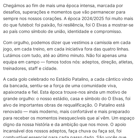
Chegámos ao fim de mais uma época intensa, marcada por
desafios, superações e momentos que vão permanecer para
sempre nos nossos corações. A época 2024/2025 foi muito mais
do que futebol: foi paixão, foi resiliência, foi O Elvas a mostrar-se
ao país como símbolo de união, identidade e compromisso.
Com orgulho, podemos dizer que vestimos a camisola em cada
jogo, em cada treino, em cada iniciativa fora das quatro linhas.
Lutámos com tudo, até ao último minuto. Não foi apenas uma
equipa em campo — fomos todos nós: adeptos, direção, atletas,
treinadores, staff e cidade.
A cada golo celebrado no Estádio Patalino, a cada cântico vindo
da bancada, sentiu-se a força de uma comunidade viva,
apaixonada e fiel. Esta época trouxe-nos ainda um motivo de
grande orgulho: o nosso estádio, casa e símbolo do O Elvas, foi
alvo de importantes obras de requalificação. O Patalino está
renovado — mais moderno, mais confortável e mais preparado
para receber os momentos inesquecíveis que aí vêm. Um espaço
digno da nossa história e da ambição que nos move. O apoio
incansável dos nossos adeptos, faça chuva ou faça sol, foi
combustível essencial para cada passo dado. São vocês que