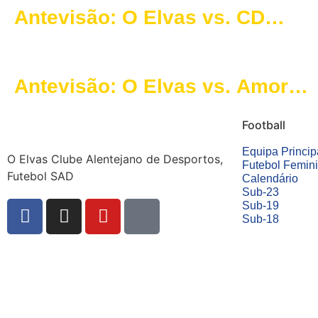
Antevisão: O Elvas vs. CD
Fátima – 5.ª Jornada da Fase
de Subida do Campeonato de
Antevisão: O Elvas vs. Amora
Portugal
FC – 1.ª Jornada da Fase de
Football
Subida do Campeonato de
Portugal
Equipa Princip
O Elvas Clube Alentejano de Desportos,
Futebol Femin
Futebol SAD
Calendário
Sub-23
Sub-19
Sub-18