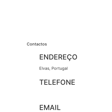
Elvas – 2.ª Jornada da Fase de
Portugal 2025/26
Subida do Campeonato de
Portugal
Contactos
ENDEREÇO
Elvas, Portugal
TELEFONE
+351 965 828 214
EMAIL