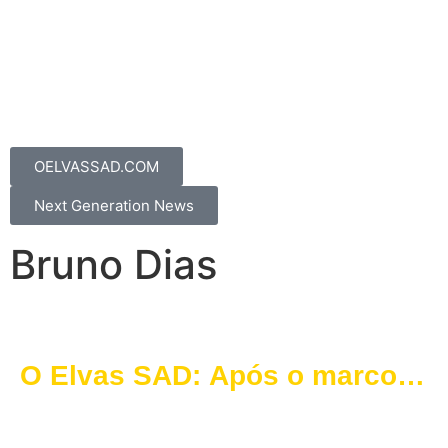
OELVASSAD.COM
Next Generation News
Bruno Dias
O Elvas SAD: Após o marco
UEFA Elite, Arranca o projeto
“Sport City Academy”