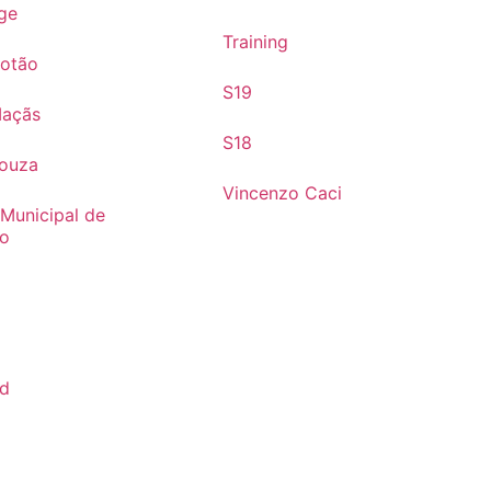
ge
Training
Cotão
S19
Maçãs
S18
Souza
Vincenzo Caci
 Municipal de
mo
s
rd