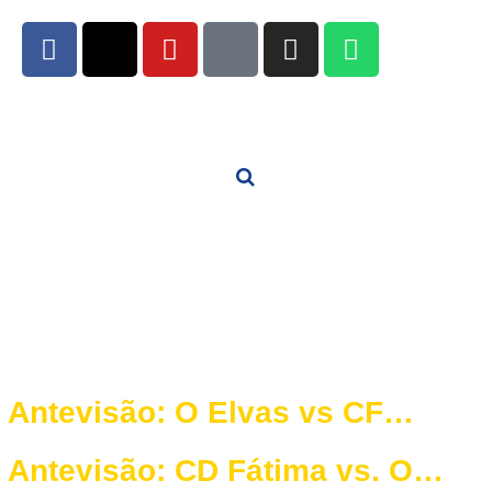
Antevisão: O Elvas vs CF
Vasco da Gama (Vidigueira) —
​Antevisão: CD Fátima vs. O
Jornada 1 do Campeonato de