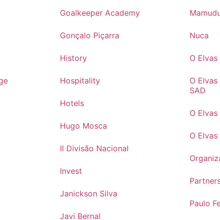
Goalkeeper Academy
Mamudu
Gonçalo Piçarra
Nuca
History
O Elva
ge
Hospitality
O Elvas
SAD
Hotels
O Elvas
Hugo Mosca
O Elvas
II Divisão Nacional
Organiz
Invest
Partner
Janickson Silva
Paulo Fe
Javi Bernal