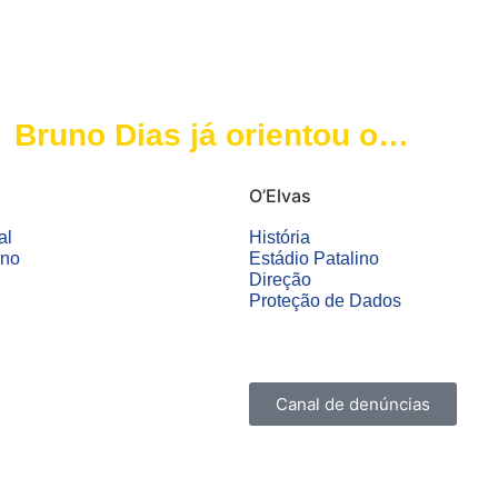
Elvas – 2nd match of the
Campeonato de Portugal
Promotion Phase
Bruno Dias já orientou o
primeiro treino com O Elvas
O’Elvas
SAD
al
História
ino
Estádio Patalino
Direção
Proteção de Dados
Canal de denúncias