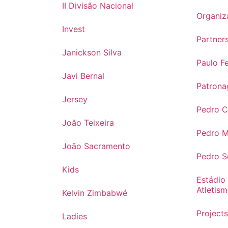
II Divisão Nacional
Organiz
Invest
Partner
Janickson Silva
Paulo Fe
Javi Bernal
Patrona
Jersey
Pedro 
João Teixeira
Pedro 
João Sacramento
Pedro 
Kids
Estádio
Atletis
Kelvin Zimbabwé
Project
Ladies