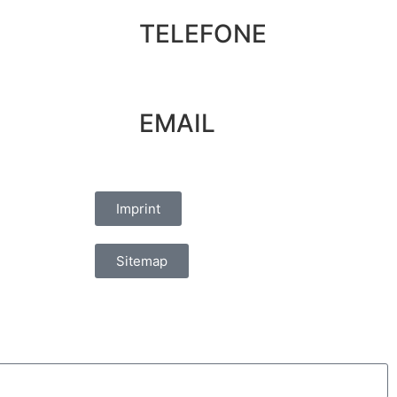
TELEFONE
+351 965 828 214
EMAIL
marketing@oelvassad.com
Imprint
Sitemap