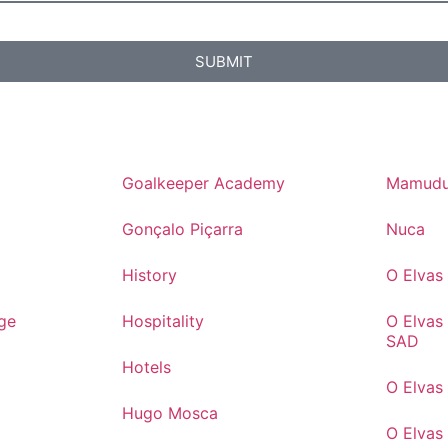
SUBMIT
Goalkeeper Academy
Mamudu
Gonçalo Piçarra
Nuca
History
O Elva
ge
Hospitality
O Elvas
SAD
Hotels
O Elvas
Hugo Mosca
O Elvas