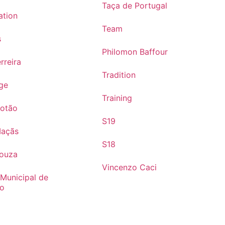
Taça de Portugal
ation
Team
s
Philomon Baffour
rreira
Tradition
ge
Training
Cotão
S19
Maçãs
S18
Souza
Vincenzo Caci
 Municipal de
mo
s