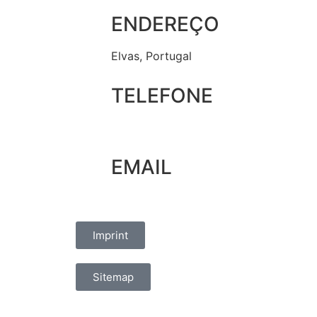
ENDEREÇO
Elvas, Portugal
TELEFONE
+351 965 828 214
EMAIL
marketing@oelvassad.com
Imprint
Sitemap