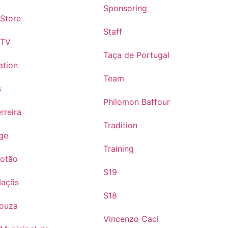
Sponsoring
 Store
Staff
 TV
Taça de Portugal
ation
Team
s
Philomon Baffour
rreira
Tradition
ge
Training
Cotão
S19
Maçãs
S18
Souza
Vincenzo Caci