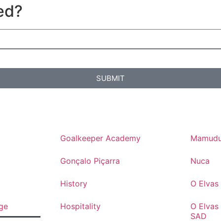
ed?
SUBMIT
Goalkeeper Academy
Mamudu
Gonçalo Piçarra
Nuca
History
O Elva
ge
Hospitality
O Elvas
SAD