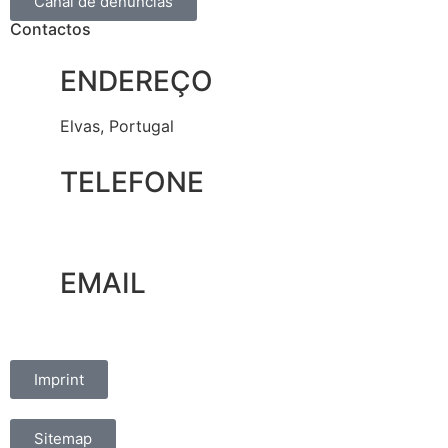
Canal de denúncias
Contactos
ENDEREÇO
Elvas, Portugal
TELEFONE
+351 965 828 214
EMAIL
marketing@oelvassad.com
Imprint
Sitemap