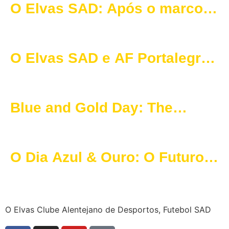
O Elvas SAD: Após o marco
UEFA Elite, Arranca o projeto
“Sport City Academy”
O Elvas SAD e AF Portalegre
colocam Patalino na Elite da
UEFA com louvor da
Blue and Gold Day: The
Federação Portuguesa
Future of O Elvas SAD Shine
in a Major Event
O Dia Azul & Ouro: O Futuro
d’O Elvas em Destaque no
Grande Evento
O Elvas Clube Alentejano de Desportos, Futebol SAD