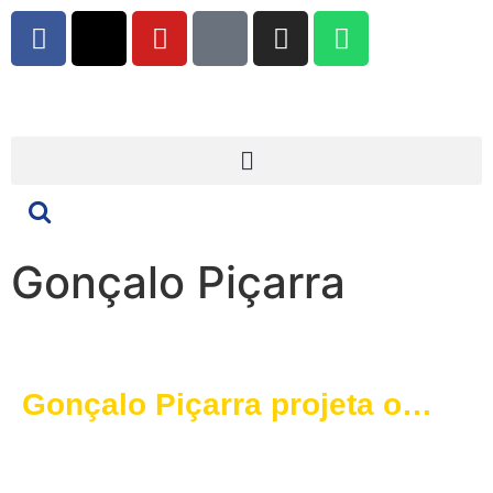
Gonçalo Piçarra
Gonçalo Piçarra projeta o
futuro do O Elvas SAD