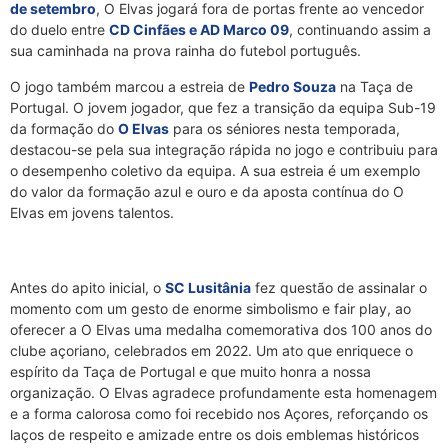
de setembro
, O Elvas jogará fora de portas frente ao vencedor
do duelo entre
CD Cinfães e AD Marco 09
, continuando assim a
sua caminhada na prova rainha do futebol português.
O jogo também marcou a estreia de
Pedro Souza
na Taça de
Portugal. O jovem jogador, que fez a transição da equipa Sub-19
da formação do
O Elvas
para os séniores nesta temporada,
destacou-se pela sua integração rápida no jogo e contribuiu para
o desempenho coletivo da equipa. A sua estreia é um exemplo
do valor da formação azul e ouro e da aposta contínua do O
Elvas em jovens talentos.
Antes do apito inicial, o
SC Lusitânia
fez questão de assinalar o
momento com um gesto de enorme simbolismo e fair play, ao
oferecer a O Elvas uma medalha comemorativa dos 100 anos do
clube açoriano, celebrados em 2022. Um ato que enriquece o
espírito da Taça de Portugal e que muito honra a nossa
organização. O Elvas agradece profundamente esta homenagem
e a forma calorosa como foi recebido nos Açores, reforçando os
laços de respeito e amizade entre os dois emblemas históricos