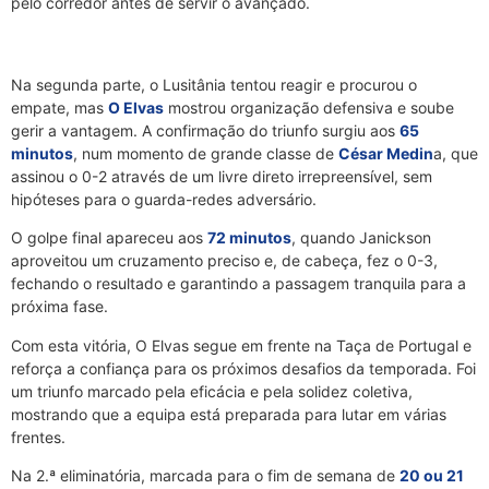
pelo corredor antes de servir o avançado.
Na segunda parte, o Lusitânia tentou reagir e procurou o
empate, mas
O Elvas
mostrou organização defensiva e soube
gerir a vantagem. A confirmação do triunfo surgiu aos
65
minutos
, num momento de grande classe de
César Medin
a, que
assinou o 0-2 através de um livre direto irrepreensível, sem
hipóteses para o guarda-redes adversário.
O golpe final apareceu aos
72 minutos
, quando Janickson
aproveitou um cruzamento preciso e, de cabeça, fez o 0-3,
fechando o resultado e garantindo a passagem tranquila para a
próxima fase.
Com esta vitória, O Elvas segue em frente na Taça de Portugal e
reforça a confiança para os próximos desafios da temporada. Foi
um triunfo marcado pela eficácia e pela solidez coletiva,
mostrando que a equipa está preparada para lutar em várias
frentes.
Na 2.ª eliminatória, marcada para o fim de semana de
20 ou 21